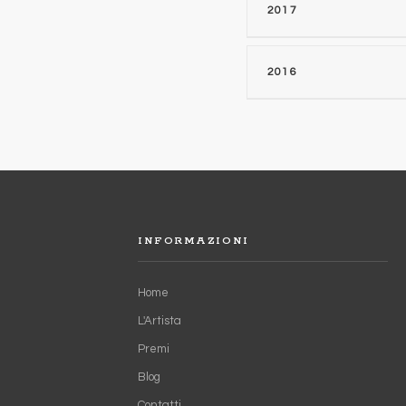
Collettiva Internazio
2017
Collettiva Internazi
Biennale d'Arte Inte
2016
Collettiva "Omaggio a
Collettiva Internazio
3° Premio "La iattur
1° Premio scultura "G
Collettiva "Omaggio 
Collettiva "Omaggio a
Collettiva "Omaggio 
INFORMAZIONI
Collettiva "Omaggio a
Collettiva "Omaggio a
Home
L'Artista
Premi
Blog
Contatti