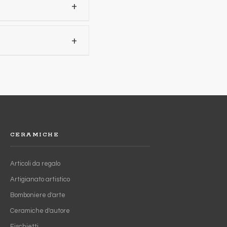
+
+
no (BA)
CERAMICHE
Articoli da regalo
Artigianato artistico
Bomboniere d'arte
Ceramiche d'autore
Fischietti