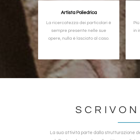
Artista Poliedrica
La ricercatezza dei particolari è
Più
sempre presente nelle sue
in 
opere, nulla è lasciato al caso.
SCRIVON
La sua attività parte dalla strutturazione