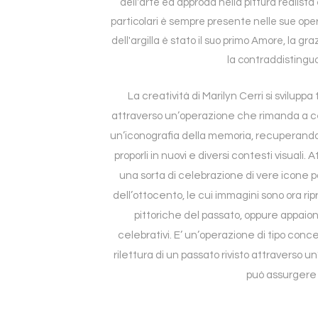
dell'arte ed approda nella pittura realis
particolari è sempre presente nelle sue opere
dell'argilla è stato il suo primo Amore, la gr
la contraddistingu
La creatività di Marilyn Cerri si svilupp
attraverso un’operazione che rimanda a ce
un’iconografia della memoria, recuperando
proporli in nuovi e diversi contesti visuali. A
una sorta di celebrazione di vere icone po
dell’ottocento, le cui immagini sono ora r
pittoriche del passato, oppure appaiono
celebrativi. E’ un’operazione di tipo conc
rilettura di un passato rivisto attraverso un
può assurgere 