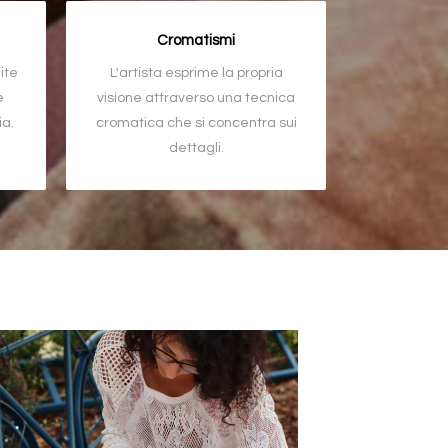
Cromatismi
ite
L'artista esprime la propria
e
visione attraverso una tecnica
ia.
cromatica che si concentra sui
dettagli.