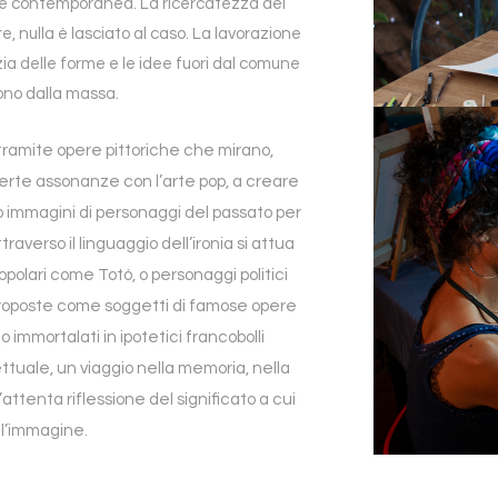
ta e contemporanea. La ricercatezza dei
, nulla è lasciato al caso. La lavorazione
azia delle forme e le idee fuori dal comune
ono dalla massa.
a tramite opere pittoriche che mirano,
rte assonanze con l’arte pop, a creare
 immagini di personaggi del passato per
ttraverso il linguaggio dell’ironia si attua
polari come Totò, o personaggi politici
iproposte come soggetti di famose opere
 immortalati in ipotetici francobolli
ettuale, un viaggio nella memoria, nella
’attenta riflessione del significato a cui
l’immagine.