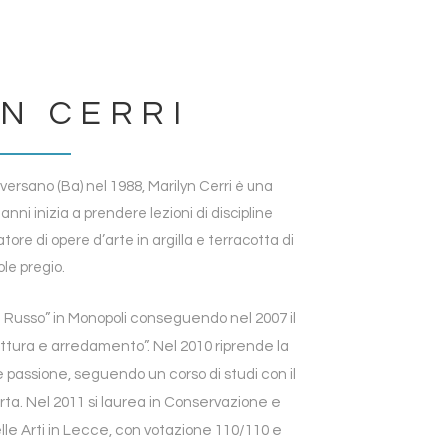
N CERRI
nversano (Ba) nel 1988, Marilyn Cerri è una
 anni inizia a prendere lezioni di discipline
ore di opere d’arte in argilla e terracotta di
le pregio.
gi Russo” in Monopoli conseguendo nel 2007 il
tettura e arredamento”. Nel 2010 riprende la
 passione, seguendo un corso di studi con il
ta. Nel 2011 si laurea in Conservazione e
le Arti in Lecce, con votazione 110/110 e