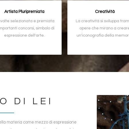
Artista Pluripremiata
Creatività
 volte selezionata e premiata
La creatività si sviluppa tram
importanti concorsi, simbolo di
opere che mirano a crear
espressione dell'arte.
un'iconografia della memor
O DI LEI
 della materia come mezzo di espressione