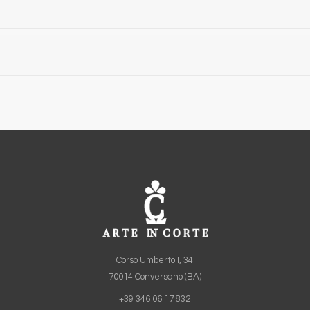
nale "l'Arte è Donna", Museo Diocesano, Terni
onale "Mare Nostrum", Salerno
rnazionale "BIBART – 1° Edizione", Bari
 Totò", N'Albero, Napoli
nale "Che dici Totò?", Castel dell'Ovo, Napoli
a non va mai da sola" – 28° Concorso Nazionale del Fischietto, Rutiglia
iovanni Bovio: l'ideale di onestà" – Premio Nazionale G. Bovio, Trani
a Totò", Museo Città Creativa, Salerno
 Totò", Palazzo Martinelli Bianchi, Chieti
a Totò", Torre Bruciata, Teramo
 Totò", Castello, Nocciano (PE)
 Totò", Biblioteca Comunale "L. Da Vinci", Bellizzi (SA)
Corso Umberto I, 34
70014 Conversano (BA)
+39 346 06 17 832