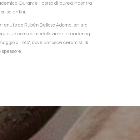
demica. Durante il corso di laurea incontra
ori salentini.
o tenuto da Rubén Belloso Adorna, artista
egue un corso di modellazione e rendering
Omaggio a Totò", dove conosce ceramisti di
 spessore.